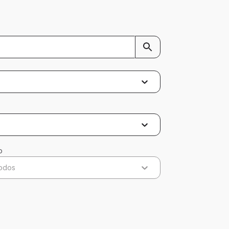
o
odos