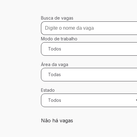
Busca de vagas
Modo de trabalho
Todos
Área da vaga
Todas
Estado
Todos
0 vagas encontradas para 0 filtros aplic
Não há vagas