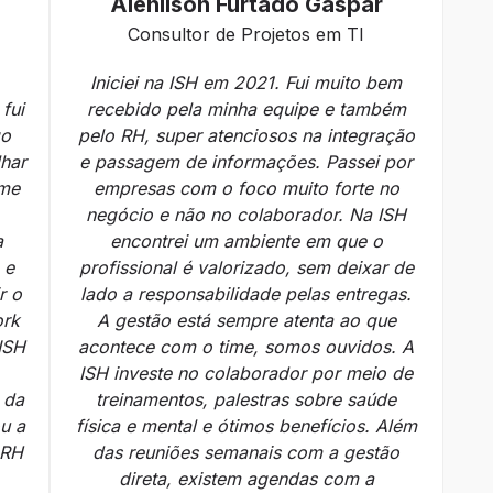
Alenilson Furtado Gaspar
Consultor de Projetos em TI
Iniciei na ISH em 2021. Fui muito bem
fui
recebido pela minha equipe e também
go
pelo RH, super atenciosos na integração
lhar
e passagem de informações. Passei por
 me
empresas com o foco muito forte no
negócio e não no colaborador. Na ISH
a
encontrei um ambiente em que o
 e
profissional é valorizado, sem deixar de
r o
lado a responsabilidade pelas entregas.
ork
A gestão está sempre atenta ao que
 ISH
acontece com o time, somos ouvidos. A
ISH investe no colaborador por meio de
 da
treinamentos, palestras sobre saúde
ou a
física e mental e ótimos benefícios. Além
 RH
das reuniões semanais com a gestão
direta, existem agendas com a