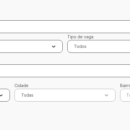
Tipo de vaga
Todos
Cidade
Bairr
Todas
T
ados